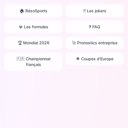
🏠 RésoSports
🃏 Les jokers
💎 Les formules
❓ FAQ
🏆 Mondial 2026
🚀 Pronostics entreprise
🇫🇷 Championnat
🌟 Coupes d'Europe
français