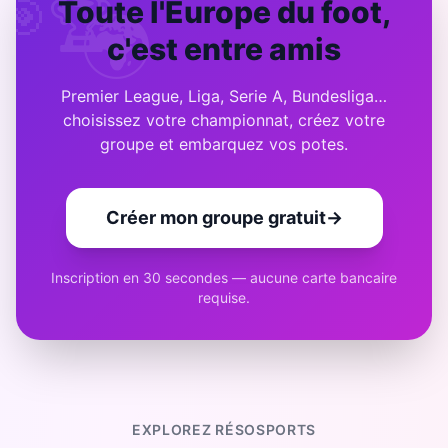
🎯
🏆
Toute l'Europe du foot,
🌍
c'est entre amis
Premier League, Liga, Serie A, Bundesliga…
choisissez votre championnat, créez votre
groupe et embarquez vos potes.
Créer mon groupe gratuit
→
Inscription en 30 secondes — aucune carte bancaire
requise.
EXPLOREZ RÉSOSPORTS