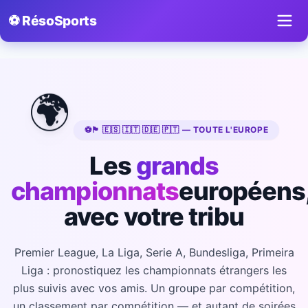
⚽ RésoSports
🌍
⚽
🏴󠁧󠁢󠁥󠁮󠁧󠁿 🇪🇸 🇮🇹 🇩🇪 🇵🇹 — TOUTE L'EUROPE
Les
grands
championnats
européens
avec votre tribu
Premier League, La Liga, Serie A, Bundesliga, Primeira
Liga : pronostiquez les championnats étrangers les
plus suivis avec vos amis. Un groupe par compétition,
un classement par compétition — et autant de soirées