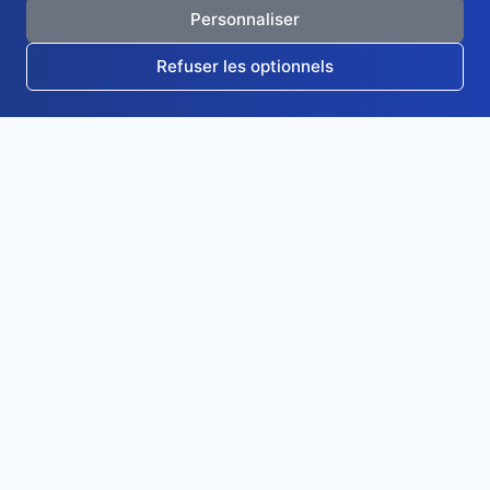
Personnaliser
Refuser les optionnels
RésoSports
Pronostics sportifs entre amis ou collègues
Plateforme gratuite et ludique de pronostics sportifs sans argent réel.
Créez votre groupe, pronostiquez et grimpez dans le classement !
✅ GRATUIT
🔒 RGPD