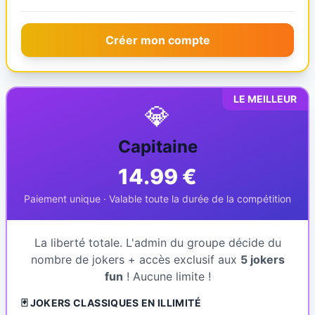
Créer mon compte
LE MEILLEUR
💎
Capitaine
14.99 €
Paiement unique · Valable toute la durée de la compétition
La liberté totale. L'admin du groupe décide du
nombre de jokers + accès exclusif aux
5 jokers
fun
! Aucune limite !
🃏 JOKERS CLASSIQUES EN ILLIMITÉ