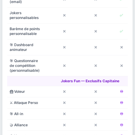
(email)
Jokers
❌
❌
✅
personnalisables
Barème de points
❌
❌
✅
personnalisable
🎯 Dashboard
❌
❌
❌
animateur
🎯 Questionnaire
de compétition
❌
❌
❌
(personnalisable)
Jokers Fun — Exclusifs Capitaine
🦹 Voleur
❌
❌
♾️
⚔️ Attaque Perso
❌
❌
♾️
🎯 All-in
❌
❌
♾️
🤝 Alliance
❌
❌
♾️