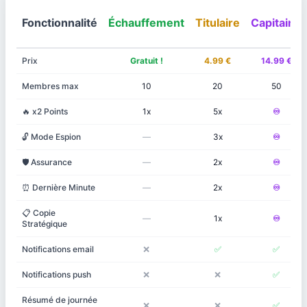
Fonctionnalité
Échauffement
Titulaire
Capitaine
Prix
Gratuit !
4.99 €
14.99 €
Membres max
10
20
50
🔥 x2 Points
1x
5x
♾️
🔓 Mode Espion
—
3x
♾️
🛡️ Assurance
—
2x
♾️
⏰ Dernière Minute
—
2x
♾️
📋 Copie
—
1x
♾️
Stratégique
Notifications email
❌
✅
✅
Notifications push
❌
❌
✅
Résumé de journée
❌
❌
✅