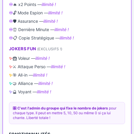
♾️
🔥 x2 Points —
illimité !
♾️
🔓 Mode Espion —
illimité !
♾️
🛡️ Assurance —
illimité !
♾️
⏰ Dernière Minute —
illimité !
♾️
📋 Copie Stratégique —
illimité !
JOKERS FUN
(EXCLUSIFS !)
✨
🦹 Voleur —
illimité !
✨
⚔️ Attaque Perso —
illimité !
✨
🎯 All-in —
illimité !
✨
🤝 Alliance —
illimité !
✨
🔮 Voyant —
illimité !
🎛️
C'est l'admin du groupe qui fixe le nombre de jokers
pour
chaque type. Il peut en mettre 5, 10, 50 ou même 0 si ça lui
chante. Liberté totale !