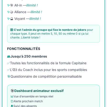
✨
🎯 All-in —
illimité !
✨
🤝 Alliance —
illimité !
✨
🔮 Voyant —
illimité !
🎛️
C'est l'admin du groupe qui fixe le nombre de jokers
pour
chaque type. Il peut en mettre 5, 10, 50 ou même 0 si ça lui
chante. Liberté totale !
FONCTIONNALITÉS
👥
Jusqu'à 250 membres
✅
Toutes les fonctionnalités de la formule Capitaine
✅
L’Œil du Coach inclus pour les sports compatibles
🎯
Questionnaire de compétition personnalisable
🎯
Dashboard animateur exclusif
📊
Vue d'ensemble en temps réel
⏰
Alerte prochain match
🔔
Suivi des absents