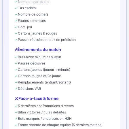
✓
Nombre total de tirs
✓
Tirs cadrés
✓
Nombre de corners
✓
Fautes commises
✓
Hors-jeu
✓
Cartons jaunes & rouges
✓
Passes réussies et taux de précision
⚡
Événements du match
✓
Buts avec minute et buteur
✓
Passes décisives
✓
Cartons jaunes (joueur + minute)
✓
Cartons rouges et 2e jaune
✓
Remplacements (entrant/sortant)
✓
Décisions VAR
⚔️
Face-à-face & forme
✓
5 dernières confrontations directes
✓
Bilan victoires / nuls / défaites
✓
Buts marqués / encaissés en H2H
✓
Forme récente de chaque équipe (5 derniers matchs)