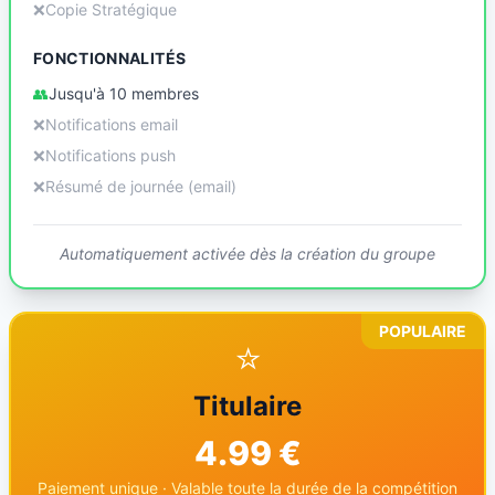
❌
Copie Stratégique
FONCTIONNALITÉS
👥
Jusqu'à 10 membres
❌
Notifications email
❌
Notifications push
❌
Résumé de journée (email)
Automatiquement activée dès la création du groupe
POPULAIRE
⭐
Titulaire
4.99 €
Paiement unique · Valable toute la durée de la compétition