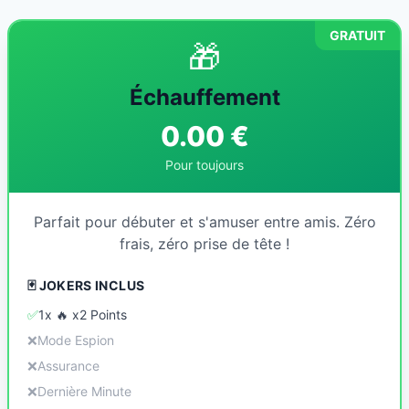
GRATUIT
🎁
Échauffement
0.00 €
Pour toujours
Parfait pour débuter et s'amuser entre amis. Zéro
frais, zéro prise de tête !
🃏 JOKERS INCLUS
✅
1x 🔥 x2 Points
❌
Mode Espion
❌
Assurance
❌
Dernière Minute