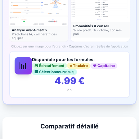
Probabilités & conseil
Analyse avant-match
Score prédit, % victoire, conseils
pari
Prédictions IA, comparatif des
équipes
Cliquez sur une image pour l'agrandir · Captures d'écran réelles de l'application
Disponible pour les formules :
📊
🎁 Échauffement
⭐ Titulaire
💎 Capitaine
🏢 Sélectionneur
(inclus)
4.99 €
an
Comparatif détaillé