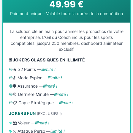
49.99 €
Paiement unique · Valable toute la durée de la compétition
La solution clé en main pour animer les pronostics de votre
entreprise. L’Œil du Coach inclus pour les sports
compatibles, jusqu'à 250 membres, dashboard animateur
exclusif.
🃏 JOKERS CLASSIQUES EN ILLIMITÉ
♾️
🔥 x2 Points —
illimité !
♾️
🔓 Mode Espion —
illimité !
♾️
🛡️ Assurance —
illimité !
♾️
⏰ Dernière Minute —
illimité !
♾️
📋 Copie Stratégique —
illimité !
JOKERS FUN
(EXCLUSIFS !)
✨
🦹 Voleur —
illimité !
✨
⚔️ Attaque Perso —
illimité !