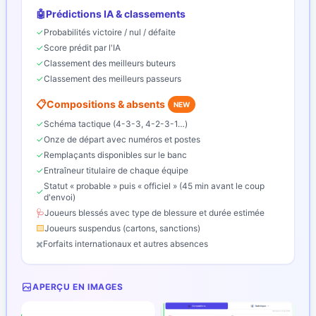
🤖
Prédictions IA & classements
✓
Probabilités victoire / nul / défaite
✓
Score prédit par l'IA
✓
Classement des meilleurs buteurs
✓
Classement des meilleurs passeurs
📋
Compositions & absents
NEW
✓
Schéma tactique (4-3-3, 4-2-3-1…)
✓
Onze de départ avec numéros et postes
✓
Remplaçants disponibles sur le banc
✓
Entraîneur titulaire de chaque équipe
Statut « probable » puis « officiel » (45 min avant le coup
✓
d'envoi)
🩺
Joueurs blessés avec type de blessure et durée estimée
🟨
Joueurs suspendus (cartons, sanctions)
✖️
Forfaits internationaux et autres absences
APERÇU EN IMAGES